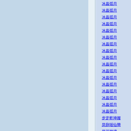
冰晶弧月
冰晶弧月
冰晶弧月
冰晶弧月
冰晶弧月
冰晶弧月
冰晶弧月
冰晶弧月
冰晶弧月
冰晶弧月
冰晶弧月
冰晶弧月
冰晶弧月
冰晶弧月
冰晶弧月
冰晶弧月
冰晶弧月
步定乾坤履
凤翅瑶仙簪