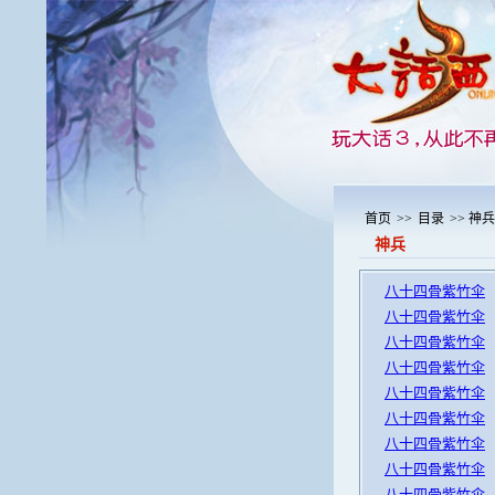
首页
>>
目录
>> 神兵
神兵
八十四骨紫竹伞
八十四骨紫竹伞
八十四骨紫竹伞
八十四骨紫竹伞
八十四骨紫竹伞
八十四骨紫竹伞
八十四骨紫竹伞
八十四骨紫竹伞
八十四骨紫竹伞