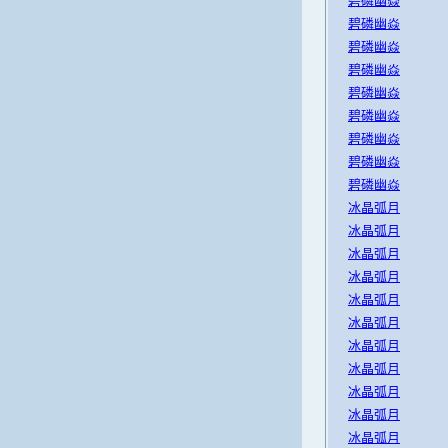
碧磷幽焱
碧磷幽焱
碧磷幽焱
碧磷幽焱
碧磷幽焱
碧磷幽焱
碧磷幽焱
碧磷幽焱
碧磷幽焱
冰晶弧月
冰晶弧月
冰晶弧月
冰晶弧月
冰晶弧月
冰晶弧月
冰晶弧月
冰晶弧月
冰晶弧月
冰晶弧月
冰晶弧月