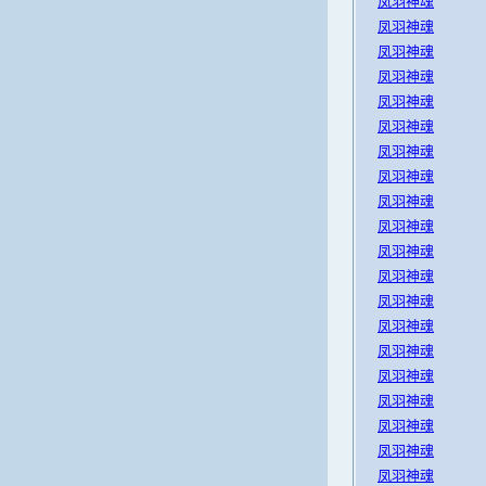
凤羽神魂
凤羽神魂
凤羽神魂
凤羽神魂
凤羽神魂
凤羽神魂
凤羽神魂
凤羽神魂
凤羽神魂
凤羽神魂
凤羽神魂
凤羽神魂
凤羽神魂
凤羽神魂
凤羽神魂
凤羽神魂
凤羽神魂
凤羽神魂
凤羽神魂
凤羽神魂