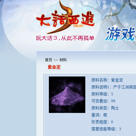
首页
>>
材料
紫金泥
原料名称：紫金泥
原料说明1：产于江洲南
原料等级：5
可否叠加：99
原料类型：陶土
量词：框
珍贵程度：0
需要技能等级：3