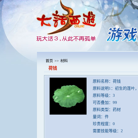
首页
>>
材料
荷钱
原料名称：荷钱
原料说明1：初生的莲叶
原料等级：3
可否叠加：99
原料类型：药材
量词：件
珍贵程度：0
需要技能等级：2