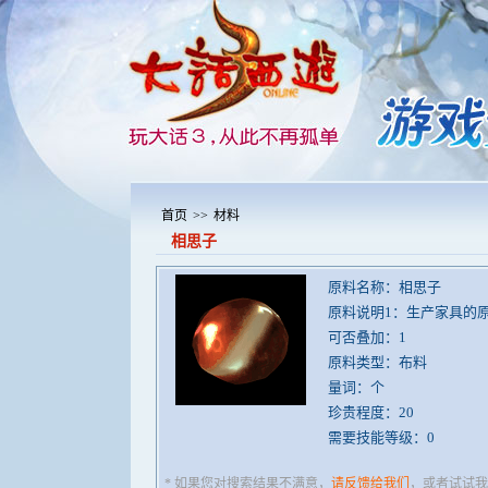
首页
>>
材料
相思子
原料名称：相思子
原料说明1：生产家具的
可否叠加：1
原料类型：布料
量词：个
珍贵程度：20
需要技能等级：0
* 如果您对搜索结果不满意，
请反馈给我们
，或者试试我