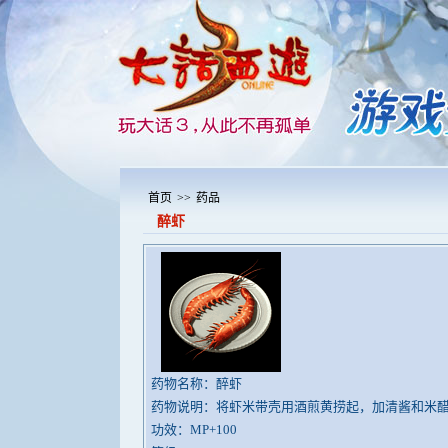
首页
>>
药品
醉虾
药物名称：醉虾
药物说明：将虾米带壳用酒煎黄捞起，加清酱和米
功效：MP+100