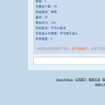
等级：1
可叠加个数：99
药品类别：食物
量词：只
增加法力：100
可否复活：不可以复活
可否战斗中使用：不可用于战斗
珍贵程度：0
* 如果您对搜索结果不满意，
请反馈给我们
，或者试试我
About NetEase
-
公司简介
-
联系方法
-
网易公司