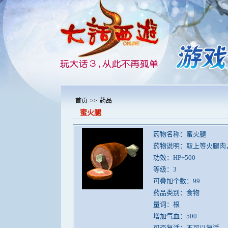
首页
>>
药品
蜜火腿
药物名称：蜜火腿
药物说明：取上等火腿肉
功效：HP+500
等级：3
可叠加个数：99
药品类别：食物
量词：根
增加气血：500
可否复活：不可以复活