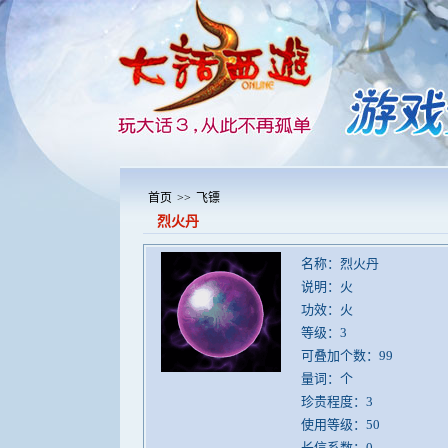
首页
>>
飞镖
烈火丹
名称：烈火丹
说明：火
功效：火
等级：3
可叠加个数：99
量词：个
珍贵程度：3
使用等级：50
长信系数：0